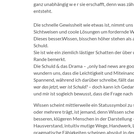
ganz unabhängig w e r sie erschafft, denn was zähl
entsteht.
Die schnelle Gewissheit wie etwas ist, nimmt un
Sichtweisen und coole Lösungen um fordernde We
Dieses besser.Wissen, bisschen höher stehen als
Schuld.
Sie ist wie ein ziemlich lästiger Schatten der über
Rande bemerkt.
Die Schuld & das Drama – „only bad news are goo
wundern uns, dass die Leichtigkeit und Miteinan
Spannend, während ich darüber schreibe, fällt da
war das jetzt, wer ist Schuld?
– doch kann ich Gedan
und mir ist sogleich bewusst, dass die Frage nach 
Wissen scheint mittlerweile ein Statussymbol zu se
oder mehrere trägt, ist jemand, denn Wissen sche
besseren, klügeren Menschen in der Darstellung –
Hausverstand, intuitiv mutige Wege, Handwerk, 
pragmatische Fähigkeiten scheinen absolut in de