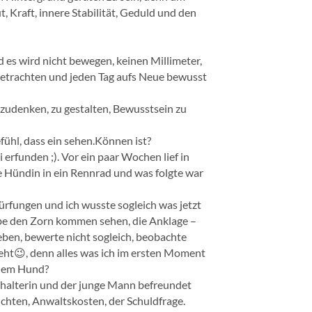
, Kraft, innere Stabilität, Geduld und den
d es wird nicht bewegen, keinen Millimeter,
trachten und jeden Tag aufs Neue bewusst
hzudenken, zu gestalten, Bewusstsein zu
ühl, dass ein sehen.Können ist?
i erfunden ;). Vor ein paar Wochen lief in
eine Hündin in ein Rennrad und was folgte war
rfungen und ich wusste sogleich was jetzt
habe den Zorn kommen sehen, die Anklage –
eben, bewerte nicht sogleich, beobachte
ieht😉, denn alles was ich im ersten Moment
 dem Hund?
dehalterin und der junge Mann befreundet
chten, Anwaltskosten, der Schuldfrage.