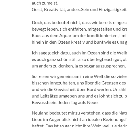
auch zumeist.
Geist, Kreativität, anders.Sein und Einzigartigkeit
Doch, das bedeutet nicht, dass wir bereits einges
bewegt leben, sich entfalten, mitgestalten und kre
Raus aus dem Aquarium der konditionierten, limit
hinein in den Ozean kreativ und bunt wie es uns ge
Ich sage gleich dazu, auch im Ozean sind die We
es auch ganz schön still, also überlegt euch gut, o
um anders zu denken, ja es sogar auszusprechen, 
So reisen wir gemeinsam in eine Welt die so vieles
bisschen innezuhalten, uns über die Grenzen d
und wir die Gewissheit über Bord werfen. Unzähli
und Leitsätze umgeben uns und es lohnt sich zu 
Bewusstsein. Jeden Tag aufs Neue.
Neuland bedeutet mir zu verstehen, dass die Natur 
Liebe im Augenblick nicht an idealen Beziehung
haftet. Das ist so gar nicht ihre Welt, weil sie darin