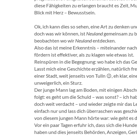
diese Fähigkeiten zu erlangen braucht es Zeit, Mut
Blick mit Herz – Bewusstsein.
Ok, ich kann dies so sehen, eine Art zu denken un
doch was wir können, ist
Neuland
gemeinsam zu be
beobachten wo wir
Neuland
entdecken.
Also das ist meine Erkenntnis – miteinander nac
fördern ist effektiver, als zu klagen wie etwas ist.
Reinspüren in die Begegnung: wo habe ich das Gef
Lasst mich eine Geschichte erzählen, natürlich fre
einer Stadt, weit jenseits von Tulln 😉, eh klar, 
unweigerlich, ein Sturz.
Der junge Mann lag am Boden, mit einigen Abschü
folgt: es geht um die Schuld – was sonst? – ich 
doch weit verdacht – und wieder zeigte mir das L
einfach nur und lass dich überraschen was gesch
von diesem jungen Mann hörte war: wie geht es
Vor ein paar Tagen erfuhr ich, dass sich die Hun
haben und dies jenseits Behörden, Anzeigen, Geri