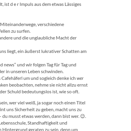
t, ist d e r Impuls aus dem etwas Lässiges
s Miteinanderwege, verschiedene
llen zu surfen.
 andere und die unglaubliche Macht der
 uns liegt, ein äußerst lukrativer Schatten am
d news“ und wir folgen Tag für Tag und
der in unseren Leben schwinden.
s Cafehäferl um und sogleich denke ich
wer
ken beobachten, nehme sie nicht allzu ernst
der Schuld bedeutungslos ist, wie so oft.
in, wer viel weiß, ja sogar noch einen Titel
int uns Sicherheit zu geben, macht uns zu
 du musst etwas werden, dann bist wer. 😉.
Lebensschule, Standhaftigkeit und
n Hintergrund geraten zu sein, denn um