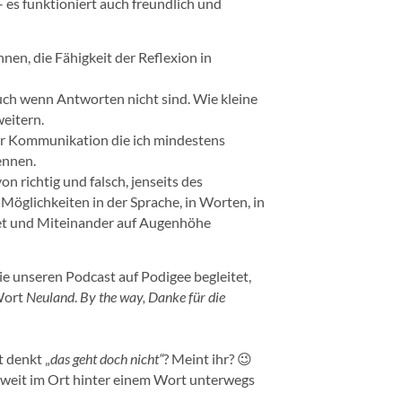
– es funktioniert auch freundlich und
nen, die Fähigkeit der Reflexion in
uch wenn Antworten nicht sind. Wie kleine
eitern.
er Kommunikation die ich mindestens
ennen.
von richtig und falsch, jenseits des
 Möglichkeiten in der Sprache, in Worten, in
det und Miteinander auf Augenhöhe
die unseren Podcast auf Podigee begleitet,
 Wort
Neuland
.
By the way, Danke für die
t denkt „
das geht doch nicht“
? Meint ihr? 😉
urweit im Ort hinter einem Wort unterwegs