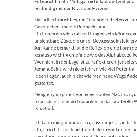
Es braucht mehr Mut, gar nicht laut und ziehend 
beständig mit der Kraft des Herzens.
Natürlich braucht es, um Neuland betreten zu kön
Gesprächen und die Beobachtung.
Ein Erkennen wie kraftvoll Fragen sein können, a
unsichtbare Züge, die unser Bewusstseinsfeld erw
Am Rande bemerkt ist die Reflexion eine Form d
genauso wichtig empfinde wie das Alphabet zu k
Wer nicht in der Lage ist zu reflektieren, jenseits 
JemandSeins wird nie erfahren wie viel Potential,
Ideen liegen, auch nicht wie man neue Wege fin
gestaltet.
Neugierig inspiriert von einer coolen Nachricht, 
reise ich mit meinen Gedanken in das kraftvolle
Impulse ;).
Ich kann mir gut vorstellen, dass ihr jetzt vielleich
Oh, da irrt ihr euch bestimmt, denn wir können 
sein, darin herumreisen und Neues entdecken.