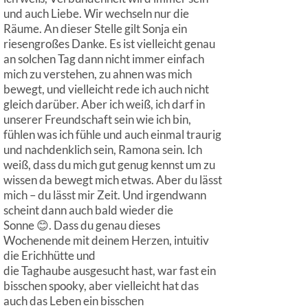
und auch Liebe. Wir wechseln nur die
Räume. An dieser Stelle gilt Sonja ein
riesengroßes Danke. Es ist vielleicht genau
an solchen Tag dann nicht immer einfach
mich zu verstehen, zu ahnen was mich
bewegt, und vielleicht rede ich auch nicht
gleich darüber. Aber ich weiß, ich darf in
unserer Freundschaft sein wie ich bin,
fühlen was ich fühle und auch einmal traurig
und nachdenklich sein, Ramona sein. Ich
weiß, dass du mich gut genug kennst um zu
wissen da bewegt mich etwas. Aber du lässt
mich – du lässt mir Zeit. Und irgendwann
scheint dann auch bald wieder die
Sonne 😊. Dass du genau dieses
Wochenende mit deinem Herzen, intuitiv
die Erichhütte und
die Taghaube ausgesucht hast, war fast ein
bisschen spooky, aber vielleicht hat das
auch das Leben ein bisschen