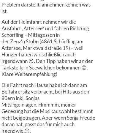
Problem darstellt, annehmen können was
ist.
Auf der Heimfahrt nehmen wir die
Ausfahrt „Attersee“ und fahren Richtung
Schörfling – Mittagessen in
der Zenz‘n Stubn (4861 Schörfling am
Attersee, Marktwaldstraße 19) – weil
Hunger haben wir schließlich auch
irgendwann 😉. Den Tipp haben wir an der
Tankstelle in Seewalchen bekommen 😊.
Klare Weiterempfehlung!
Die Fahrt nach Hause habe ich dann am
Beifahrersitz verbracht, bei Hits aus den
80ern inkl. Sonjas
Mitsingeinlagen. Hmmmm, meiner
Genesung hat die Musikauswahl bestimmt
nicht beigetragen. Aber wenn Sonja Freude
daran hat, passt das für mich auch
irgendwie 😊.