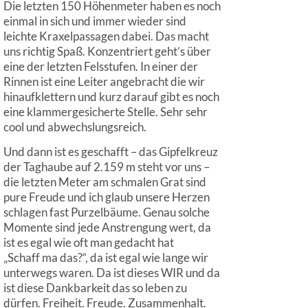
Die letzten 150 Höhenmeter haben es noch
einmal in sich und immer wieder sind
leichte Kraxelpassagen dabei. Das macht
uns richtig Spaß. Konzentriert geht’s über
eine der letzten Felsstufen. In einer der
Rinnen ist eine Leiter angebracht die wir
hinaufklettern und kurz darauf gibt es noch
eine klammergesicherte Stelle. Sehr sehr
cool und abwechslungsreich.
Und dann ist es geschafft – das Gipfelkreuz
der Taghaube auf 2.159 m steht vor uns –
die letzten Meter am schmalen Grat sind
pure Freude und ich glaub unsere Herzen
schlagen fast Purzelbäume. Genau solche
Momente sind jede Anstrengung wert, da
ist es egal wie oft man gedacht hat
„Schaff ma das?“, da ist egal wie lange wir
unterwegs waren. Da ist dieses WIR und da
ist diese Dankbarkeit das so leben zu
dürfen. Freiheit. Freude. Zusammenhalt.