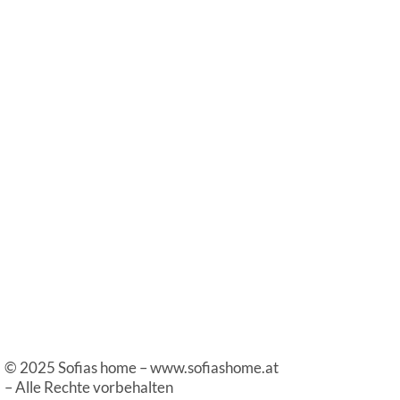
©️ 2025 Sofias home – www.sofiashome.at
– Alle Rechte vorbehalten
Für den weiteren Aufbau von Sofias home
freuen wir uns sehr über eine kleine
Spende, aber auch über ein Sponsoring
–
wir geben nicht auf und was sind schon mal
5 Euro Spende für Sofias home 😉
DANKE!
Verein Sofias home
RAIKA – IBAN: AT67 3288 0000 0060
4801
Letzte Beiträge...
Im Waldviertel – bisserl nachschaun
Mag. Janine Koudela – Wenn das Zuhause kein
sicherer Ort mehr ist