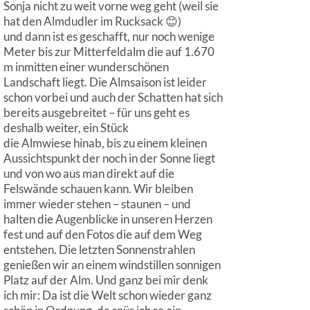
Sonja nicht zu weit vorne weg geht (weil sie
hat den Almdudler im Rucksack 😊)
und dann ist es geschafft, nur noch wenige
Meter bis zur Mitterfeldalm die auf 1.670
m inmitten einer wunderschönen
Landschaft liegt. Die Almsaison ist leider
schon vorbei und auch der Schatten hat sich
bereits ausgebreitet – für uns geht es
deshalb weiter, ein Stück
die Almwiese hinab, bis zu einem kleinen
Aussichtspunkt der noch in der Sonne liegt
und von wo aus man direkt auf die
Felswände schauen kann. Wir bleiben
immer wieder stehen – staunen – und
halten die Augenblicke in unseren Herzen
fest und auf den Fotos die auf dem Weg
entstehen. Die letzten Sonnenstrahlen
genießen wir an einem windstillen sonnigen
Platz auf der Alm. Und ganz bei mir denk
ich mir: Da ist die Welt schon wieder ganz