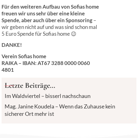
Copyright Sofias home © 2024
DSGVO
|
Impressum
E-Mail: sonja
sofiashome.at