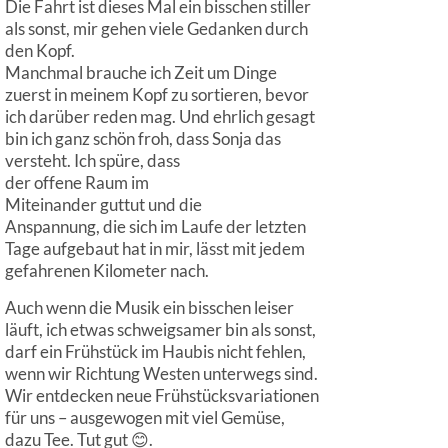
Die Fahrt ist dieses Mal ein bisschen stiller
als sonst, mir gehen viele Gedanken durch
den Kopf.
Manchmal brauche ich Zeit um Dinge
zuerst in meinem Kopf zu sortieren, bevor
ich darüber reden mag. Und ehrlich gesagt
bin ich ganz schön froh, dass Sonja das
versteht. Ich spüre, dass
der offene Raum im
Miteinander guttut und die
Anspannung, die sich im Laufe der letzten
Tage aufgebaut hat in mir, lässt mit jedem
gefahrenen Kilometer nach.
Auch wenn die Musik ein bisschen leiser
läuft, ich etwas schweigsamer bin als sonst,
darf ein Frühstück im Haubis nicht fehlen,
wenn wir Richtung Westen unterwegs sind.
Wir entdecken neue Frühstücksvariationen
für uns – ausgewogen mit viel Gemüse,
dazu Tee. Tut gut 😊.