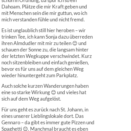
schön in Ordnung, da spür ich so ein
Dahoam. Plätze die mir Kraft geben und
mit Menschen sein die mir guttun, wo ich
mich verstanden fühle und nicht fremd.
Es ist unglaublich still hier heroben – wir
trinken Tee, ich kann Sonja dazu überreden
ihren Almdudler mit mir zu teilen 😊 und
schauen der Sonne zu, die langsam hinter
der letzten Wegkuppe verschwindet. Kurz
noch sitzenbleiben und einfach genießen,
bevor es für uns auf dem gleichen Weg
wieder hinuntergeht zum Parkplatz.
Auch solche kurzen Wanderungen haben
eine so starke Wirkung 😊 und vieles hat
sich auf dem Weg aufgelöst.
Für uns geht es zurück nach St. Johann, in
eines unserer Lieblingslokale dort. Das
Gennaro – da gibt es immer gute Pizzen und
Spaghetti 😊. Manchmal braucht es eben