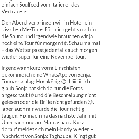
einfach Soulfood vom Italiener des
Vertrauens.
Den Abend verbringen wir im Hotel, ein
bisschen Me-Time. Für mich geht’s noch in
die Sauna und irgendwie brauchen wir ja
noch eine Tour für morgen 🫣. Schau ma mal
– das Wetter passt jedenfalls auch morgen
wieder super für eine Novembertour.
Irgendwann kurz vorm Einschlafen
bekomme ich eine WhatsApp von Sonja.
Tourvorschlag: Hochkönig 😉. Uiiiiiii, ich
glaub Sonja hat sich da nur die Fotos
angeschaut 🫣 und die Beschreibung nicht
gelesen oder die Brille nicht gefunden 😉.
aber auch mir würde die Tour richtig
taugen. Fix mach ma das nächste Jahr, mit
Übernachtung am Matrashaus. Kurz
darauf meldet sich mein Handy wieder –
Nachricht von Sonja: Taghaube. Klingt gut,