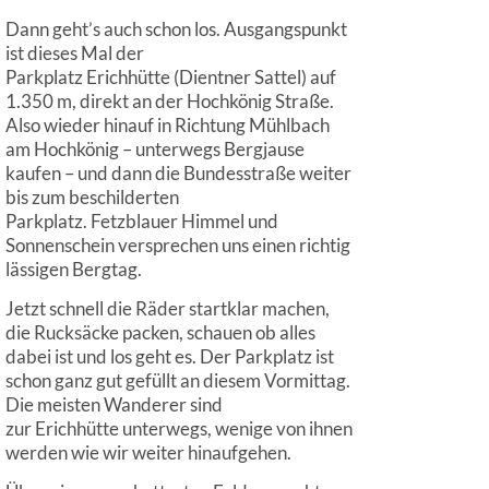
Dann geht’s auch schon los. Ausgangspunkt
ist dieses Mal der
Parkplatz Erichhütte (Dientner Sattel) auf
1.350 m, direkt an der Hochkönig Straße.
Also wieder hinauf in Richtung Mühlbach
am Hochkönig – unterwegs Bergjause
kaufen – und dann die Bundesstraße weiter
bis zum beschilderten
Parkplatz. Fetzblauer Himmel und
Sonnenschein versprechen uns einen richtig
lässigen Bergtag.
Jetzt schnell die Räder startklar machen,
die Rucksäcke packen, schauen ob alles
dabei ist und los geht es. Der Parkplatz ist
schon ganz gut gefüllt an diesem Vormittag.
Die meisten Wanderer sind
zur Erichhütte unterwegs, wenige von ihnen
werden wie wir weiter hinaufgehen.