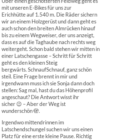
Über einen geschotterten Feldweg geht es
mit unseren E-Bikes für uns zur
Erichhütte auf 1.540 m. Die Räder sichern
wir an einem Holzgerüst und dann geht es
auch schon den breiten Almrücken hinauf
bis zu einem Wegweiser, der uns anzeigt,
dass es auf die Taghaube nach rechts weg
weitergeht. Schon bald stehen wir mitten in
einer Latschengasse – Schritt für Schritt
geht es den kleinen Steig
bergwärts. SchnaufSchnauf, ganz schön
steil. Eine Frage brennt in mir und
irgendwann muss ich sie Sonja dann doch
stellen: Sag mal, hast du das Höhenprofil
angeschaut? Die Antwort wisst ihr
sicher 😉 – Aber der Weg ist
wunderschön 🫣.
Irgendwo mittendrinnen im
Latschendschungel suchen wir uns einen
Platz für eine erste kleine Pause. Richtig