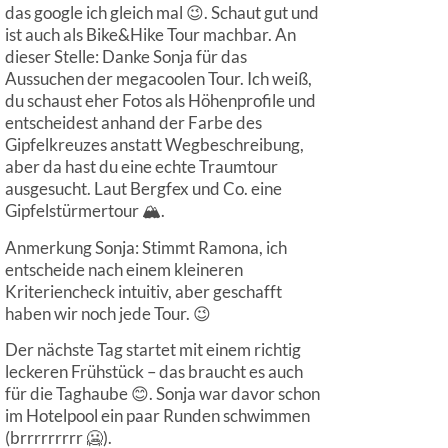
das google ich gleich mal 😉. Schaut gut und
ist auch als Bike&Hike Tour machbar. An
dieser Stelle: Danke Sonja für das
Aussuchen der megacoolen Tour. Ich weiß,
du schaust eher Fotos als Höhenprofile und
entscheidest anhand der Farbe des
Gipfelkreuzes anstatt Wegbeschreibung,
aber da hast du eine echte Traumtour
ausgesucht. Laut Bergfex und Co. eine
Gipfelstürmertour 🏔️.
Anmerkung Sonja: Stimmt Ramona, ich
entscheide nach einem kleineren
Kriteriencheck intuitiv, aber geschafft
haben wir noch jede Tour. 😉
Der nächste Tag startet mit einem richtig
leckeren Frühstück – das braucht es auch
für die Taghaube 😊. Sonja war davor schon
im Hotelpool ein paar Runden schwimmen
(brrrrrrrrr 🥶).