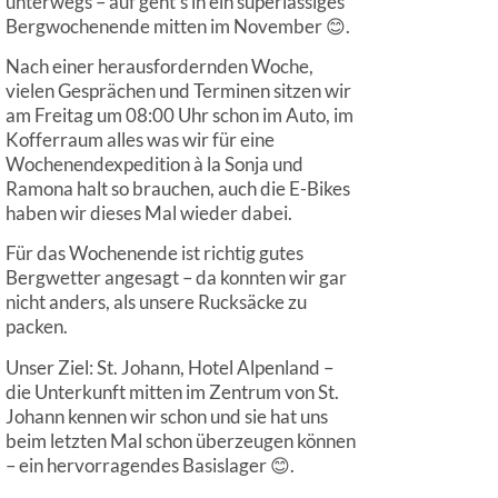
unterwegs – auf geht‘s in ein superlässiges
Bergwochenende mitten im November 😊.
Nach einer herausfordernden Woche,
vielen Gesprächen und Terminen sitzen wir
am Freitag um 08:00 Uhr schon im Auto, im
Kofferraum alles was wir für eine
Wochenendexpedition à la Sonja und
Ramona halt so brauchen, auch die E-Bikes
haben wir dieses Mal wieder dabei.
Für das Wochenende ist richtig gutes
Bergwetter angesagt – da konnten wir gar
nicht anders, als unsere Rucksäcke zu
packen.
Unser Ziel: St. Johann, Hotel Alpenland –
die Unterkunft mitten im Zentrum von St.
Johann kennen wir schon und sie hat uns
beim letzten Mal schon überzeugen können
– ein hervorragendes Basislager 😊.