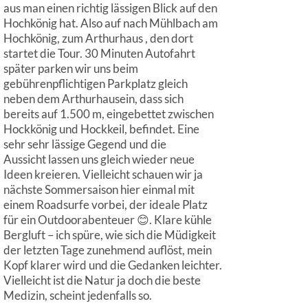
aus man einen richtig lässigen Blick auf den
Hochkönig hat. Also auf nach Mühlbach am
Hochkönig, zum Arthurhaus , den dort
startet die Tour. 30 Minuten Autofahrt
später parken wir uns beim
gebührenpflichtigen Parkplatz gleich
neben dem Arthurhausein, dass sich
bereits auf 1.500 m, eingebettet zwischen
Hockkönig und Hockkeil, befindet. Eine
sehr sehr lässige Gegend und die
Aussicht lassen uns gleich wieder neue
Ideen kreieren. Vielleicht schauen wir ja
nächste Sommersaison hier einmal mit
einem Roadsurfe vorbei, der ideale Platz
für ein Outdoorabenteuer 😊. Klare kühle
Bergluft – ich spüre, wie sich die Müdigkeit
der letzten Tage zunehmend auflöst, mein
Kopf klarer wird und die Gedanken leichter.
Vielleicht ist die Natur ja doch die beste
Medizin, scheint jedenfalls so.