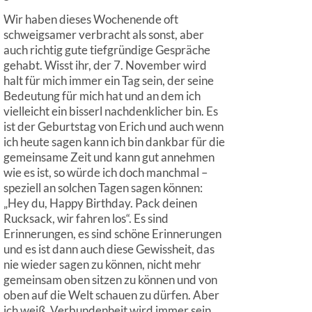
Wir haben dieses Wochenende oft
schweigsamer verbracht als sonst, aber
auch richtig gute tiefgründige Gespräche
gehabt. Wisst ihr, der 7. November wird
halt für mich immer ein Tag sein, der seine
Bedeutung für mich hat und an dem ich
vielleicht ein bisserl nachdenklicher bin. Es
ist der Geburtstag von Erich und auch wenn
ich heute sagen kann ich bin dankbar für die
gemeinsame Zeit und kann gut annehmen
wie es ist, so würde ich doch manchmal –
speziell an solchen Tagen sagen können:
„Hey du, Happy Birthday. Pack deinen
Rucksack, wir fahren los“. Es sind
Erinnerungen, es sind schöne Erinnerungen
und es ist dann auch diese Gewissheit, das
nie wieder sagen zu können, nicht mehr
gemeinsam oben sitzen zu können und von
oben auf die Welt schauen zu dürfen. Aber
ich weiß, Verbundenheit wird immer sein