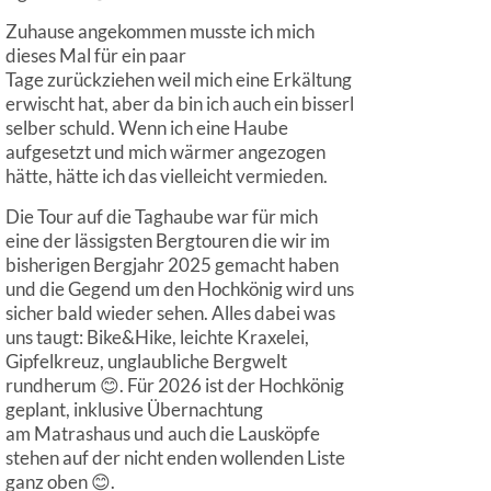
Zuhause angekommen musste ich mich
dieses Mal für ein paar
Tage zurückziehen weil mich eine Erkältung
erwischt hat, aber da bin ich auch ein bisserl
selber schuld. Wenn ich eine Haube
aufgesetzt und mich wärmer angezogen
hätte, hätte ich das vielleicht vermieden.
Die Tour auf die Taghaube war für mich
eine der lässigsten Bergtouren die wir im
bisherigen Bergjahr 2025 gemacht haben
und die Gegend um den Hochkönig wird uns
sicher bald wieder sehen. Alles dabei was
uns taugt: Bike&Hike, leichte Kraxelei,
Gipfelkreuz, unglaubliche Bergwelt
rundherum 😊. Für 2026 ist der Hochkönig
geplant, inklusive Übernachtung
am Matrashaus und auch die Lausköpfe
stehen auf der nicht enden wollenden Liste
ganz oben 😊.