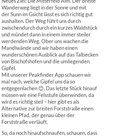
Neues Ziel: Die Mitterfeld Alm. Der breite
Wanderweg liegt in der Sonne und mit
der Sunn im Gsicht lässt es sich richtig gut
aushalten. Der Weg führt uns durch
zwischendurch durch ein kurzes Waldstück
und mündet dann in einem immer steiler
werdenden Weg. Ober uns wachen die
Mandlwände und wir haben einen
wunderschönen Ausblick auf das Talbecken
von Bischofshofen und die umliegenden
Gipfel.
Mit unserer Peakfinder App schauen wir
mal nach, welche Gipfel uns da so
entgegenlachen 😊. Das letzte Stück hinauf
müssen wir eine Felsstufe überwinden, da
wird es richtig steil – hier gibt es als
Alternative zur breiten Forststraße einen
kleinen Pfad, der genau über der
Forststraße verläuft.
So, da noch hinaufschnaufen, schauen, dass