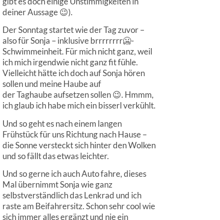
gibt es doch einige Unstimmigkeiten in
deiner Aussage 😉).
Der Sonntag startet wie der Tag zuvor –
also für Sonja – inklusive brrrrrrrr🥶-
Schwimmeinheit. Für mich nicht ganz, weil
ich mich irgendwie nicht ganz fit fühle.
Vielleicht hätte ich doch auf Sonja hören
sollen und meine Haube auf
der Taghaube aufsetzen sollen 😉. Hmmm,
ich glaub ich habe mich ein bisserl verkühlt.
Und so geht es nach einem langen
Frühstück für uns Richtung nach Hause –
die Sonne versteckt sich hinter den Wolken
und so fällt das etwas leichter.
Und so gerne ich auch Auto fahre, dieses
Mal übernimmt Sonja wie ganz
selbstverständlich das Lenkrad und ich
raste am Beifahrersitz. Schon sehr cool wie
sich immer alles ergänzt und nie ein